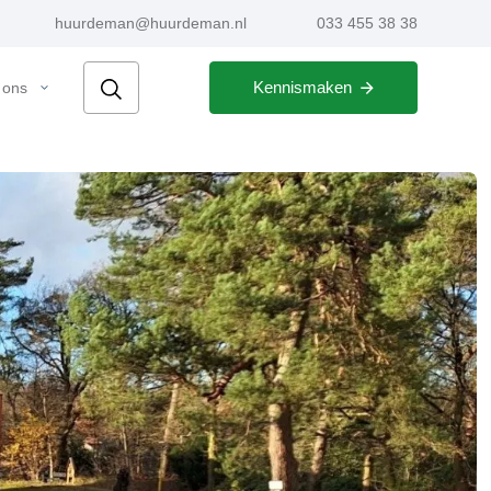
huurdeman@huurdeman.nl
033 455 38 38
Kennismaken
 ons