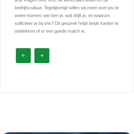
a het
bedrijfscultuur. Tegelijkertijd willen wij meer over jou te
wordt. 
weten komen: wie ben je, wat drijft je, en waarom
welke p
n warm
solliciteer je bij ons? Dit gesprek helpt beide kanten te
samenwe
nt
ontdekken of er een goede match is.
beter b
een kij
een goe