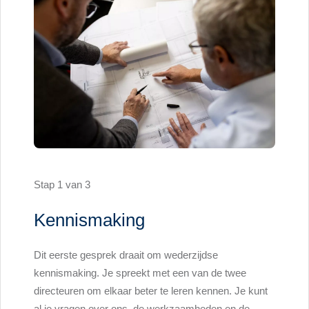
Stap 1 van 3
Kennismaking
2e 
Dit eerste gesprek draait om wederzijdse
In dit 
kennismaking. Je spreekt met een van de twee
en een 
ronding.
directeuren om elkaar beter te leren kennen. Je kunt
samenwe
a alles
al je vragen over ons, de werkzaamheden en de
inhoud 