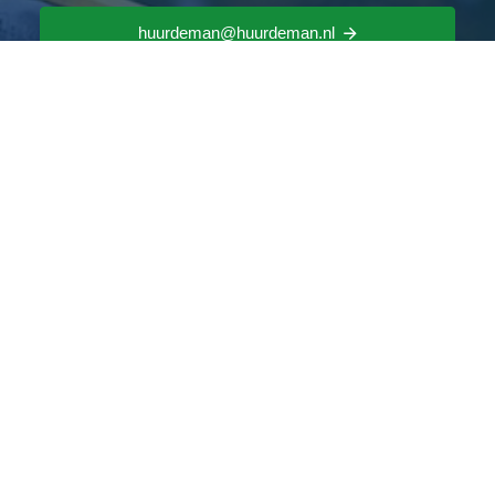
huurdeman@huurdeman.nl
033 455 38 38
Solliciteren als
Uitvoerder bij
Huurdeman
Voornaam
*